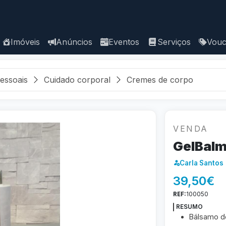
Imóveis
Anúncios
Eventos
Serviços
Vouc
essoais
Cuidado corporal
Cremes de corpo
VENDA
GelBal
Carla Santos
39,50€
REF:
100050
RESUMO
Bálsamo 