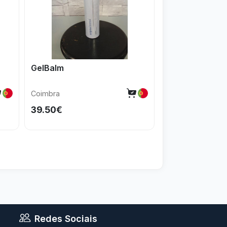
GelBalm
Conjunto bebé
Coimbra
Coimbra
39.50€
20€
Redes Sociais