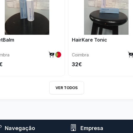
etBalm
HairKare Tonic
mbra
Coimbra
€
32€
VER TODOS
Navegação
Empresa