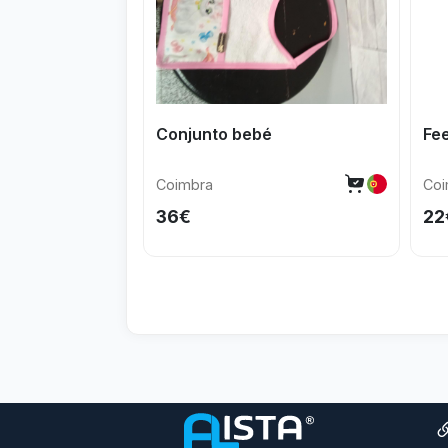
Conjunto bebé
Fe
Coimbra
Coi
36€
22