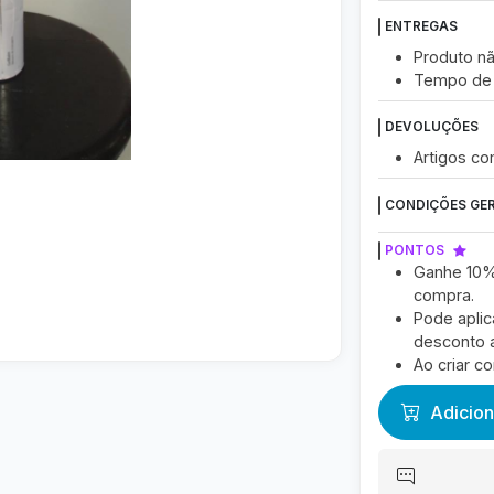
ENTREGAS
Produto nã
Tempo de 
DEVOLUÇÕES
Artigos c
CONDIÇÕES GER
PONTOS
Ganhe 10%
compra.
Pode aplic
desconto a
Ao criar c
Adicion