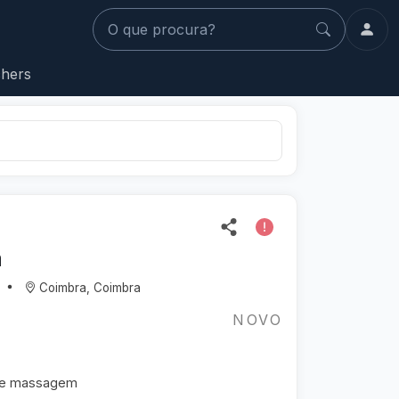
O que procura?
hers
m
Coimbra, Coimbra
NOVO
de massagem