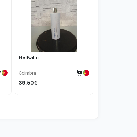
GelBalm
Conjunto bebé
Coimbra
Coimbra
39.50€
20€