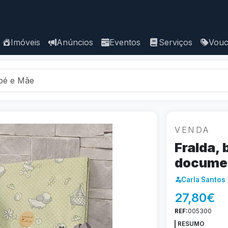
Imóveis
Anúncios
Eventos
Serviços
Vouc
bé e Mãe
VENDA
Fralda, 
docume
Carla Santos
27,80€
REF:
005300
RESUMO