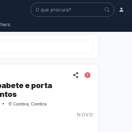
O que procura?
hers
babete e porta
ntos
Coimbra, Coimbra
NOVO