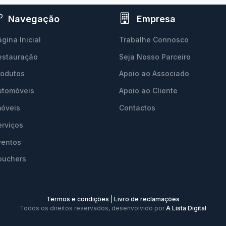
Navegação
Empresa
gina Inicial
Trabalhe Connosco
estauração
Seja Nosso Parceiro
rodutos
Apoio ao Associado
utomóveis
Apoio ao Cliente
móveis
Contactos
erviços
ventos
ouchers
Termos e condições
|
Livro de reclamações
Todos os direitos reservados, desenvolvido por
A Lista Digital