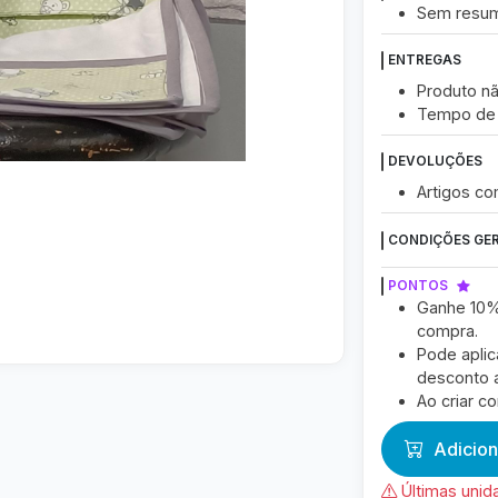
Sem resu
ENTREGAS
Produto nã
Tempo de 
DEVOLUÇÕES
Artigos c
CONDIÇÕES GER
PONTOS
Ganhe 10%
compra.
Pode aplic
desconto a
Ao criar c
Adicion
Últimas unid