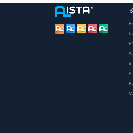
Pá
R
P
A
I
S
E
V