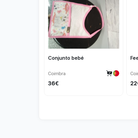
Conjunto bebé
Fe
Coimbra
Coi
36€
22